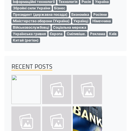
Інформаційні технології
Технологія
Росія
Україна
Збройні сили України
Бізнес
Президент (державна посада)
Економіка
Росіяни
Міністерство оборони (Україна)
Українці
Німеччина
Військовослужбовці
Соціальна мережа
Українська гривня
Європа
Сміливіше.
Реклама
Київ
Китай (регіон)
RECENT POSTS