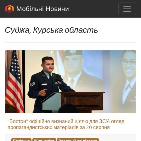
Мобільні Новини
Суджа, Курська область
"Бостон" офіційно визнаний ціллю для ЗСУ: огляд
пропагандистських матеріалів за 20 серпня
Політика
Журналіст
Ворожий комбатант