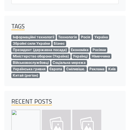
TAGS
Інформаційні технології
Технологія
Росія
Україна
Збройні сили України
Бізнес
Президент (державна посада)
Економіка
Росіяни
Міністерство оборони (Україна)
Українці
Німеччина
Військовослужбовці
Соціальна мережа
Українська гривня
Європа
Сміливіше.
Реклама
Київ
Китай (регіон)
RECENT POSTS