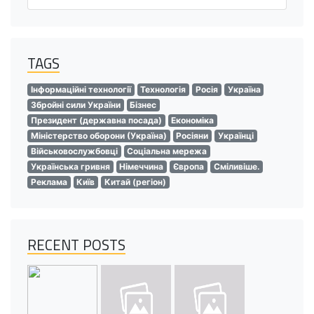
TAGS
Інформаційні технології
Технологія
Росія
Україна
Збройні сили України
Бізнес
Президент (державна посада)
Економіка
Міністерство оборони (Україна)
Росіяни
Українці
Військовослужбовці
Соціальна мережа
Українська гривня
Німеччина
Європа
Сміливіше.
Реклама
Київ
Китай (регіон)
RECENT POSTS