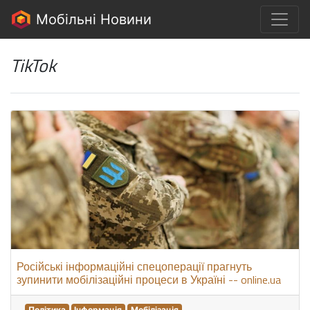
Мобільні Новини
TikTok
Російські інформаційні спецоперації прагнуть
зупинити мобілізаційні процеси в Україні -- online.ua
Політика
Інформація
Мобілізація