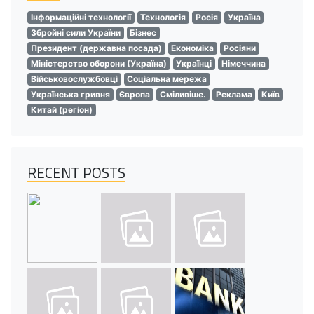
Інформаційні технології
Технологія
Росія
Україна
Збройні сили України
Бізнес
Президент (державна посада)
Економіка
Росіяни
Міністерство оборони (Україна)
Українці
Німеччина
Військовослужбовці
Соціальна мережа
Українська гривня
Європа
Сміливіше.
Реклама
Київ
Китай (регіон)
RECENT POSTS