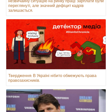
незвичайну ситуацію на ринку праці: зарплати були
переглянуті, але значний дефіцит кадрів
залишається.
Твердження: В Україні нібито обмежують права
правозахисників.