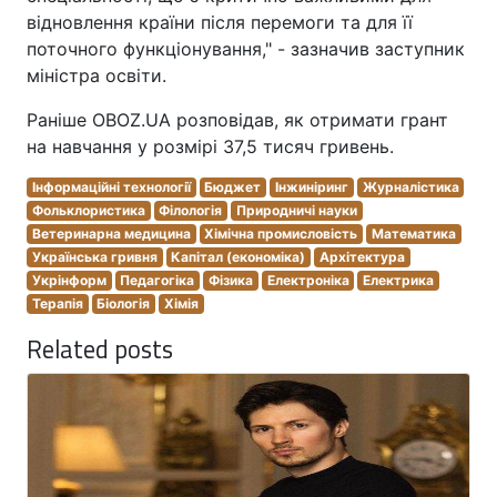
відновлення країни після перемоги та для її
поточного функціонування," - зазначив заступник
міністра освіти.
Раніше OBOZ.UA розповідав, як отримати грант
на навчання у розмірі 37,5 тисяч гривень.
Інформаційні технології
Бюджет
Інжиніринг
Журналістика
Фольклористика
Філологія
Природничі науки
Ветеринарна медицина
Хімічна промисловість
Математика
Українська гривня
Капітал (економіка)
Архітектура
Укрінформ
Педагогіка
Фізика
Електроніка
Електрика
Терапія
Біологія
Хімія
Related posts