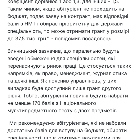
коефіцієнт дорівнює 1 або 1,3, для інших - 1,5.
Таким чином, якщо абітурієнт не проходить на
бюджет, подає заяву на контракт, має відповідні
бали з НМТ і обирає пріоритетну для держави
спеціальність, то може отримати грант у розмірі
до 37,5 тис. грн.", - повідомив посадовець.
Винницький зазначив, що паралельно будуть
введені обмеження для спеціальностей, які
перенасичують ринок праці. Це стосується таких
напрямків, як право, менеджмент, журналістика
та деякі інші. Як пояснив управлінець, у цих
випадках буде доступний лише грант другого
рівня. Тобто, абітурієнти повинні будуть набрати
не менше 170 балів з Національного
мультипредметного тесту з двох предметів.
"Ми рекомендуємо абітурієнтам, які не набрали
достатньо балів для вступу на бюджет, обирати
спеціальності, що є критично важливими для