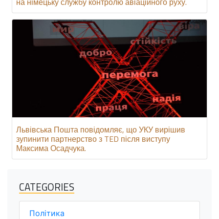
на німецьку службу контролю авіаційного руху.
Львівська Пошта повідомляє, що УКУ вирішив
зупинити партнерство з TED після виступу
Максима Осадчука.
CATEGORIES
Політика