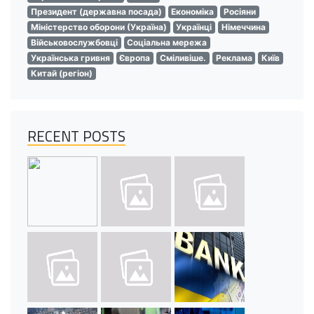
Президент (державна посада)
Економіка
Росіяни
Міністерство оборони (Україна)
Українці
Німеччина
Військовослужбовці
Соціальна мережа
Українська гривня
Європа
Сміливіше.
Реклама
Київ
Китай (регіон)
RECENT POSTS