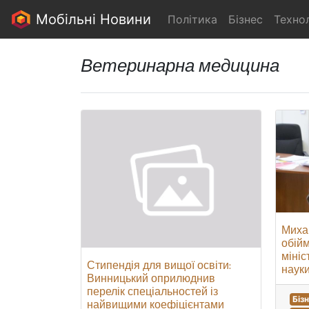
Мобільні Новини
Політика
Бізнес
Технол
Ветеринарна медицина
Миха
обійм
мініс
Стипендія для вищої освіти:
науки
Винницький оприлюднив
перелік спеціальностей із
Біз
найвищими коефіцієнтами