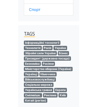
Спорт
TAGS
Інформаційні технології
Технологія
Росія
Україна
Збройні сили України
Бізнес
Президент (державна посада)
Економіка
Росіяни
Міністерство оборони (Україна)
Українці
Німеччина
Військовослужбовці
Соціальна мережа
Українська гривня
Європа
Сміливіше.
Реклама
Київ
Китай (регіон)