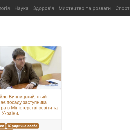
огія
Наука
Здоров'я
Мистецтво та розваги
Спорт
йло Винницький, який
ає посаду заступника
тра в Міністерстві освіти та
 України.
нес
Юридична особа